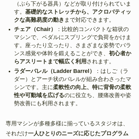
（ぶら下がる器具）などが取り付けられていま
す。
基礎的なストレッチから、アクロバティッ
クな高難易度の動き
まで対応できます。
チェア（Chair）
：比較的コンパクトな箱状の
マシンで、ペダルにスプリングで負荷をかけま
す。座ったり立ったり、さまざまな姿勢でバラ
ンス感覚や体幹を鍛えることができ、
初心者か
らアスリートまで幅広く利用
されます。
ラダーバレル（Ladder Barrel）
：はしご（ラ
ダー）とアーチ状のバレルが組み合わさったマ
シンです。主に
柔軟性の向上、特に背骨の柔軟
性や可動域を広げる
のに役立ち、腰痛改善や姿
勢改善にも利用されます。
専用マシンが多種多様に揃っているスタジオは、
それだけ
一人ひとりのニーズに応じたプログラム