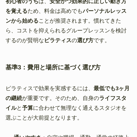
初心者のうち
は、
安全かつ効果的に正しい動き方
を覚える
ため、料金は高めでも
パーソナルレッス
ンから始める
ことが推奨されます。慣れてきた
ら、コストを抑えられるグループレッスンを検討
するのが賢明な
ピラティス
の
選び方
です。
基準3：費用と場所に基づく選び方
ピラティスで効果を実感するには、
最低でも3ヶ月
の継続
が重要です。そのため、自身の
ライフスタ
イル
と
予算
に合わせて無理なく通えるスタジオを
選ぶことが大前提となります。