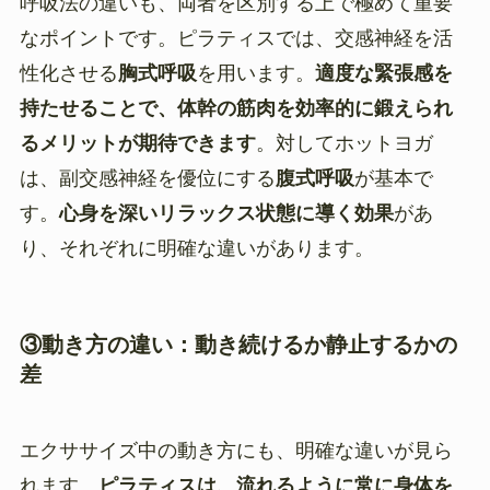
呼吸法の違いも、両者を区別する上で極めて重要
なポイントです。ピラティスでは、交感神経を活
性化させる
胸式呼吸
を用います。
適度な緊張感を
持たせることで、体幹の筋肉を効率的に鍛えられ
るメリットが期待できます
。対してホットヨガ
は、副交感神経を優位にする
腹式呼吸
が基本で
す。
心身を深いリラックス状態に導く効果
があ
り、それぞれに明確な違いがあります。
③動き方の違い：動き続けるか静止するかの
差
エクササイズ中の動き方にも、明確な違いが見ら
れます。
ピラティスは、流れるように常に身体を