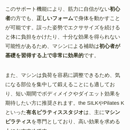
このサポート機能により、筋力に自信がない
初心
者
の方でも、
正しいフォーム
で身体を動かすこと
が可能です。誤った姿勢でエクササイズを続ける
と体に負担をかけたり、十分な効果を得られない
可能性があるため、マシンによる補助は
初心者が
基礎を習得する上で非常に効果的
です。
また、マシンは負荷を容易に調整できるため、気
になる部位を集中して鍛えることにも適してお
り、短い期間でボディメイクやダイエット効果を
期待したい方に推奨されます。the SILKやPilates K
といった
有名ピラティススタジオ
は、主に
マシン
ピラティス
を専門としており、高い効果を求める