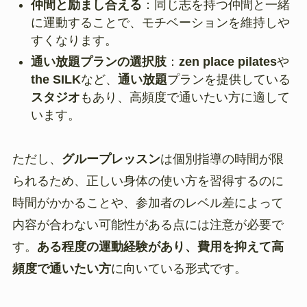
仲間と励まし合える
：同じ志を持つ仲間と一緒
に運動することで、モチベーションを維持しや
すくなります。
通い放題プランの選択肢
：
zen place pilates
や
the SILK
など、
通い放題
プランを提供している
スタジオ
もあり、高頻度で通いたい方に適して
います。
ただし、
グループレッスン
は個別指導の時間が限
られるため、正しい身体の使い方を習得するのに
時間がかかることや、参加者のレベル差によって
内容が合わない可能性がある点には注意が必要で
す。
ある程度の運動経験があり、費用を抑えて高
頻度で通いたい方
に向いている形式です。