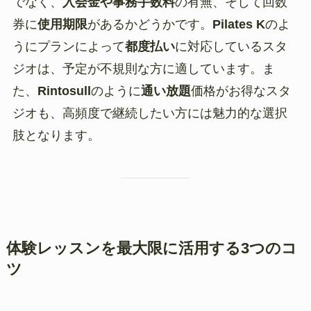
でなく、
入会金や事務手数料
の有無、そして回数
券に
使用期限
があるかどうかです。
Pilates K
のよ
うにプランによって
都度払い
に対応しているスタ
ジオは、予定が不規則な方に適しています。ま
た、
Rintosull
のように
通い放題
価格がお得なスタ
ジオも、高頻度で継続したい方には魅力的な選択
肢となります。
体験レッスンを最大限に活用する3つのコ
ツ